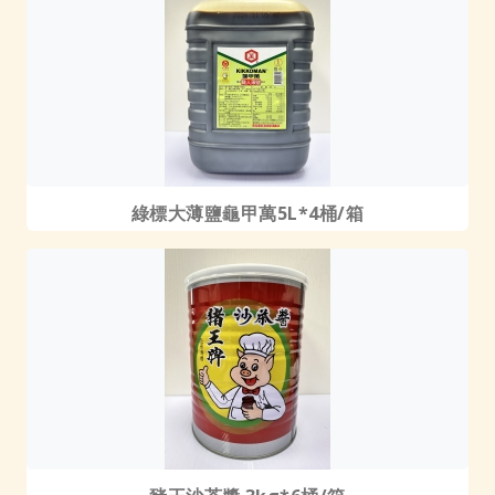
綠標大薄鹽龜甲萬5L*4桶/箱