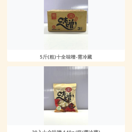
5斤(粗)十全味噌-需冷藏