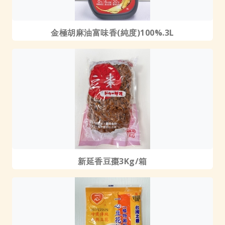
金極胡麻油富味香(純度)100%.3L
新延香豆棗3Kg/箱