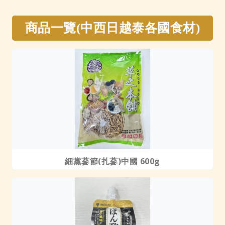
商品一覽(中西日越泰各國食材)
細黨蔘節(扎蔘)中國 600g