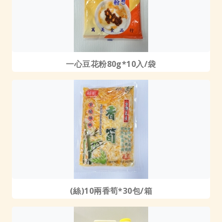
一心豆花粉80g*10入/袋
(絲)10兩香筍*30包/箱