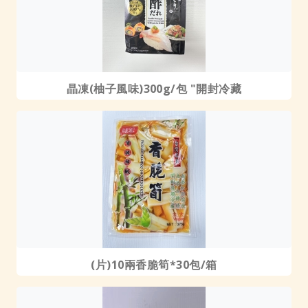
晶凍(柚子風味)300g/包 "開封冷藏
(片)10兩香脆筍*30包/箱