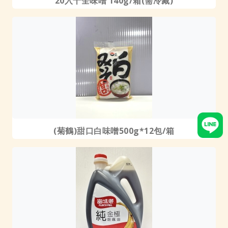
20入十全味噌 140g/箱(需冷藏)
(菊鶴)甜口白味噌500g*12包/箱