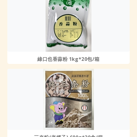
綠口也香蒜粉 1kg*20包/箱