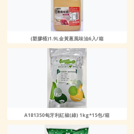
(塑膠桶)1.9L金黃蔥風味油6入/箱
A181350匈牙利紅椒(綠) 1kg*15包/箱