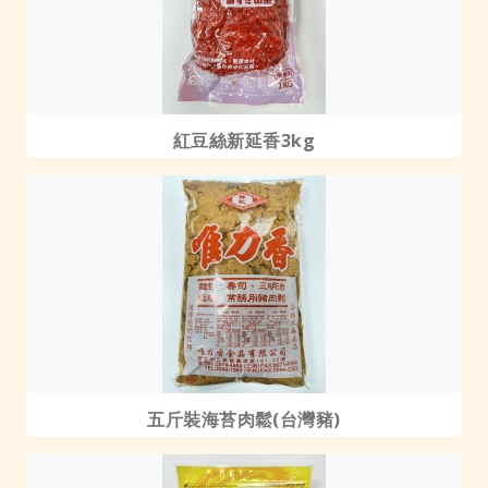
紅豆絲新延香3kg
五斤裝海苔肉鬆(台灣豬)