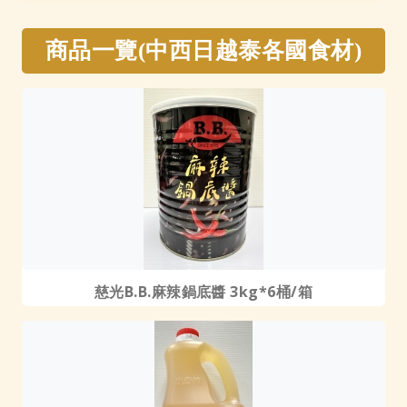
商品一覽(中西日越泰各國食材)
慈光B.B.麻辣鍋底醬 3kg*6桶/箱