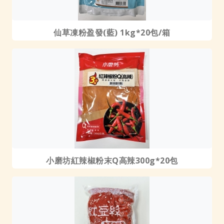
仙草凍粉盈發(藍) 1kg*20包/箱
小磨坊紅辣椒粉末Q高辣300g*20包