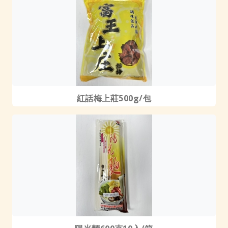
紅話梅上莊500g/包