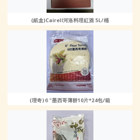
(紙盒)Cairell河洛料理紅酒 5L/桶
(理奇)６"墨西哥薄餅10片*24包/箱