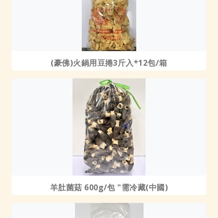
(豪佛)火鍋用豆捲3斤入*12包/箱
羊肚菌菇 600g/包 "需冷藏(中國)