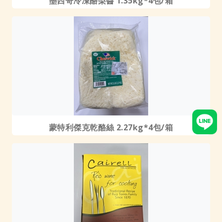
墨西哥冷凍酪梨醬 1.35kg*4包/箱
蒙特利傑克乾酪絲 2.27kg*4包/箱