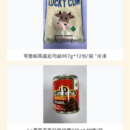
哥雅帕馬森起司絲907g*12包/箱 "冷凍