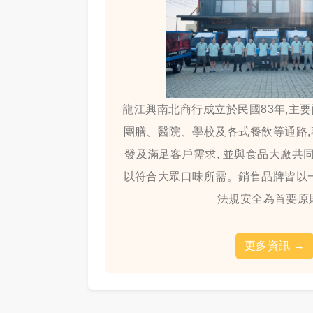
龍江興南北商行成立於民國83年,主
團膳、醫院、學校及各式餐飲等通路
發及滿足客戶需求, 並與食品大廠共同
以符合大眾口味所需。銷售品牌皆以
法規安全為首要原
更多資訊
→