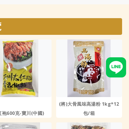
覽
(將)大骨風味高湯粉 1kg*12
袍600克-寶川(中國)
包/箱