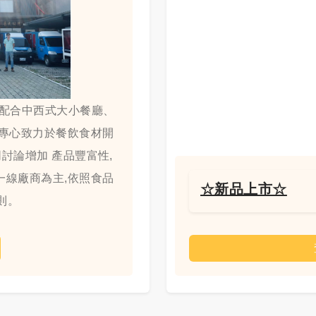
要配合中西式大小餐廳、
,專心致力於餐飲食材開
討論增加 產品豐富性,
一線廠商為主,依照食品
☆新品上市☆
則。