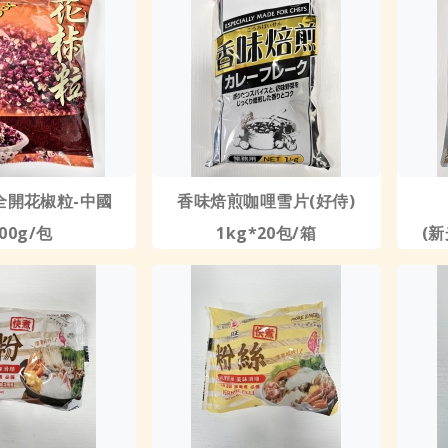
全開花椒粒-中國
香味焙煎咖哩雪片(好侍)
00g/包
1kg*20包/箱
(新