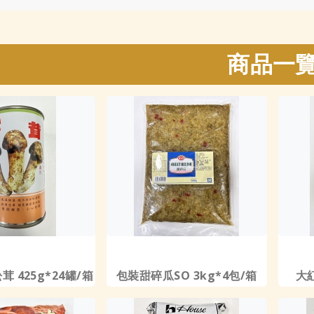
商品一
茸 425g*24罐/箱
包裝甜碎瓜SO 3kg*4包/箱
大紅